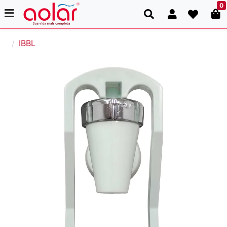
0
IBBL