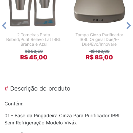
2 Torneiras Prata
Tampa Cinza Purificador
Bebed/Purif Relevo Lat IBBL
IBBL Original Due/E-
Branca e Azul
Due/Evo/Innovare
R$ 53,50
R$ 123,00
R$ 45,00
R$ 85,00
#
Descrição do produto
Contém:
01 - Base da Pingadeira Cinza Para Purificador IBBL
Sem Refrigeração Modelo Viváx