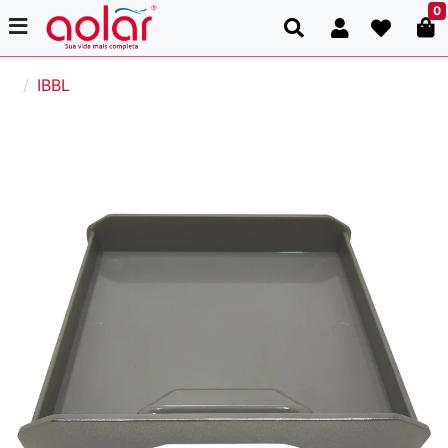
0
IBBL