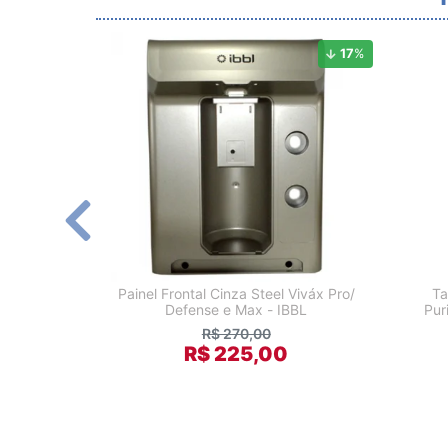
17
%
Painel Frontal Cinza Steel Viváx Pro/
Ta
Defense e Max - IBBL
Pur
R$ 270,00
R$ 225,00