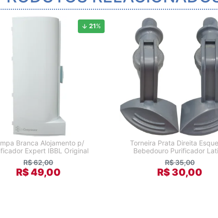
21
%
mpa Branca Alojamento p/
Torneira Prata Direita Esqu
ificador Expert IBBL Original
Bebedouro Purificador Lat
R$ 62,00
R$ 35,00
R$ 49,00
R$ 30,00