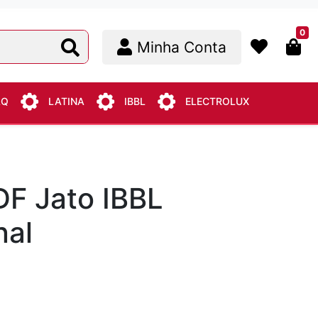
0
Minha Conta
AQ
LATINA
IBBL
ELECTROLUX
DF Jato IBBL
nal