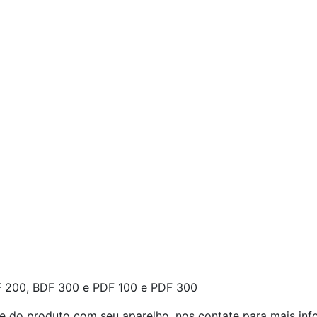
F 200, BDF 300 e PDF 100 e PDF 300
e do produto com seu aparelho, nos contate para mais inf