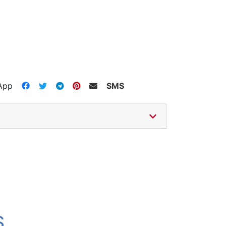
App
SMS
S