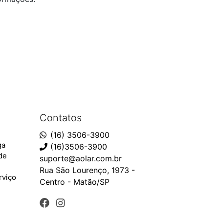
Contatos
(16) 3506-3900
ga
(16)3506-3900
ade
suporte@aolar.com.br
Rua São Lourenço, 1973 -
rviço
Centro - Matão/SP