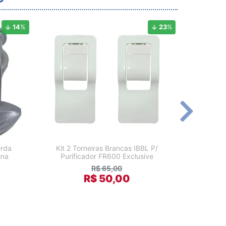
14
%
23
%
erda
Kit 2 Torneiras Brancas IBBL P/
Tampa Vi
ina
Purificador FR600 Exclusive
Viv
R$ 65,00
R$ 50,00