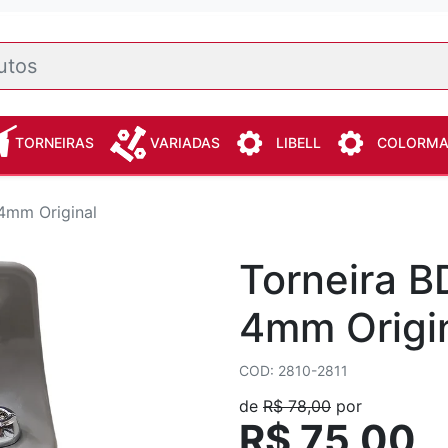
TORNEIRAS
VARIADAS
LIBELL
COLORM
 4mm Original
Torneira B
4mm Origi
COD: 2810-2811
de
R$ 78,00
por
R$ 75,00