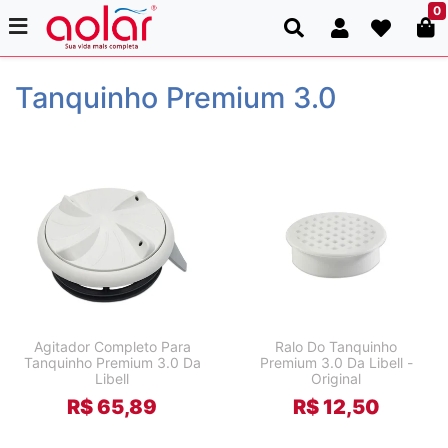
0
Tanquinho Premium 3.0
Agitador Completo Para
Ralo Do Tanquinho
Tanquinho Premium 3.0 Da
Premium 3.0 Da Libell -
Libell
Original
R$ 65,89
R$ 12,50