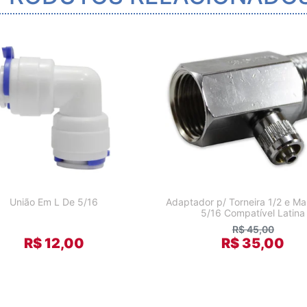
União Em L De 5/16
Adaptador p/ Torneira 1/2 e M
5/16 Compatível Latina
R$ 45,00
R$ 12,00
R$ 35,00