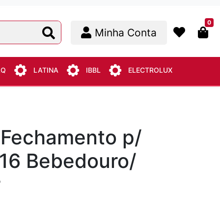
0
Minha Conta
AQ
LATINA
IBBL
ELECTROLUX
 Fechamento p/
/16 Bebedouro/
r