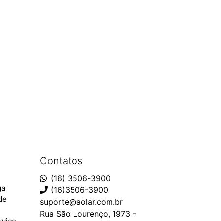
Contatos
(16) 3506-3900
ga
(16)3506-3900
ade
suporte@aolar.com.br
Rua São Lourenço, 1973 -
rviço