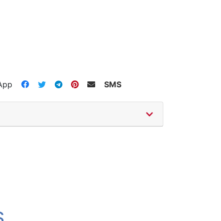
App
SMS
S