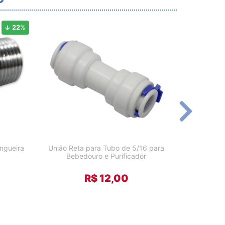
22
%
angueira
União Reta para Tubo de 5/16 para
União Ret
Bebedouro e Purificador
Beb
R$ 12,00