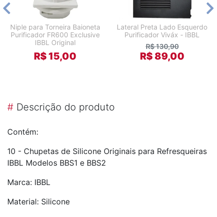
Niple para Torneira Baioneta
Lateral Preta Lado Esquerdo
Purificador FR600 Exclusive
Purificador Viváx - IBBL
IBBL Original
R$ 130,90
R$ 15,00
R$ 89,00
#
Descrição do produto
Contém:
10 - Chupetas de Silicone Originais para Refresqueiras
IBBL Modelos BBS1 e BBS2
Marca: IBBL
Material: Silicone