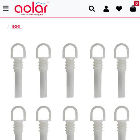
0
IBBL