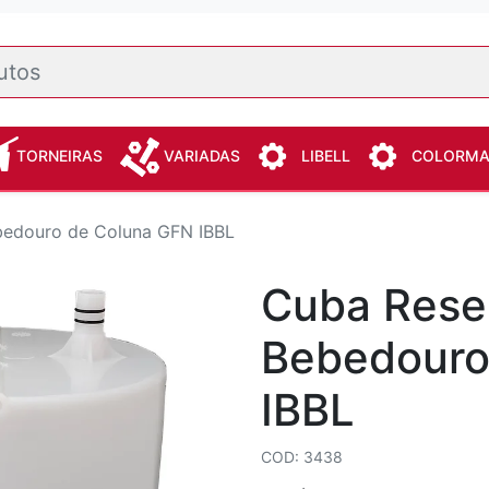
TORNEIRAS
VARIADAS
LIBELL
COLORM
ebedouro de Coluna GFN IBBL
Cuba Reser
Bebedouro
IBBL
COD: 3438