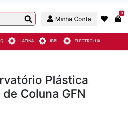
0
Minha Conta
AQ
LATINA
IBBL
ELECTROLUX
vatório Plástica
 de Coluna GFN