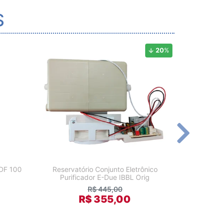
S
20
%
DF 100
Reservatório Conjunto Eletrônico
Reservatór
Purificador E-Due IBBL Orig
Ib
R$ 445,00
R$ 355,00