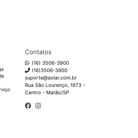
Contatos
(16) 3506-3900
ga
(16)3506-3900
ade
suporte@aolar.com.br
Rua São Lourenço, 1973 -
rviço
Centro - Matão/SP