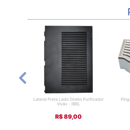
Lateral Preta Lado Direito Purificador
Ping
Viváx - IBBL
R$ 89,00