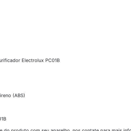
urificador Electrolux PC01B
tireno (ABS)
01B
e do produto com seu aparelho, nos contate para mais inf