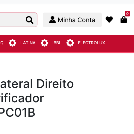
0
Minha Conta
AQ
LATINA
IBBL
ELECTROLUX
teral Direito
ificador
 PC01B