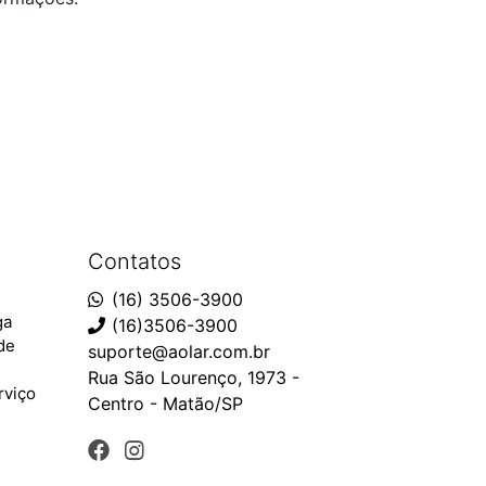
Contatos
(16) 3506-3900
ga
(16)3506-3900
ade
suporte@aolar.com.br
Rua São Lourenço, 1973 -
rviço
Centro - Matão/SP