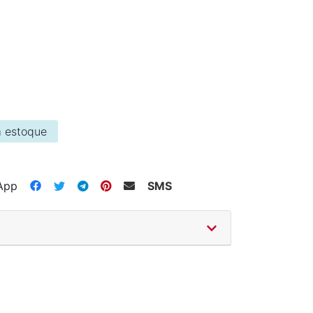
 estoque
App
SMS