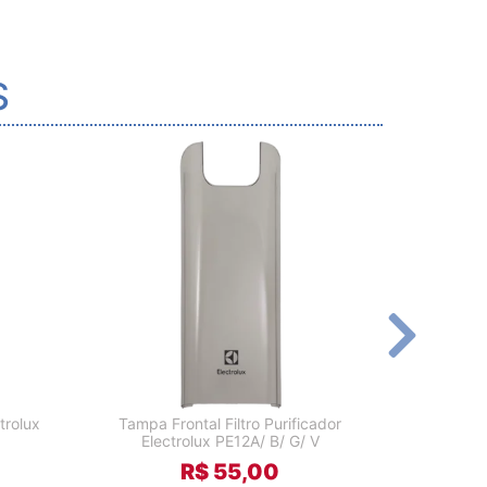
S
trolux
Tampa Frontal Filtro Purificador
Gabinet
Electrolux PE12A/ B/ G/ V
Elec
R$ 55,00