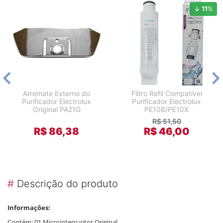
11
%
Arremate Externo do
Filtro Refil Compatível
Purificador Electrolux
Purificador Electrolux
Original PA21G
PE10B/PE10X
R$ 51,50
R$ 86,38
R$ 46,00
#
Descrição do produto
Informações:
Contém: 01 Microinterruptor Original