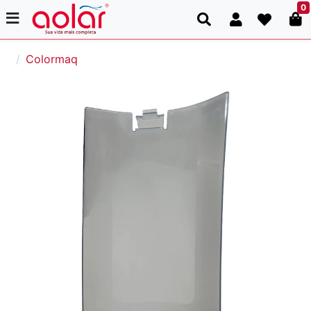
0
Colormaq