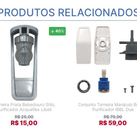
PRODUTOS RELACIONADO
40
%
neira Prata Bebedouro Stilo,
Conjunto Torneira Manipulo 
urificador Acquaflex Libell
Purificador IBBL Due
R$ 25,00
R$ 79,00
R$ 15,00
R$ 59,00