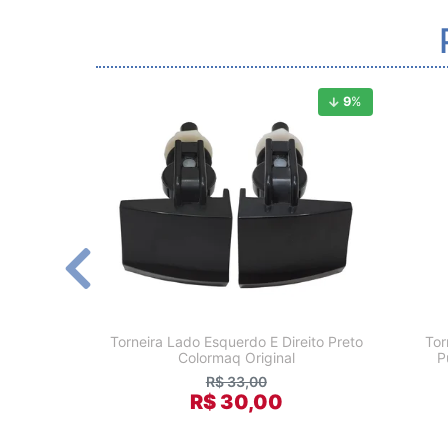
9
%
Torneira Lado Esquerdo E Direito Preto
Tor
Colormaq Original
P
R$ 33,00
R$ 30,00