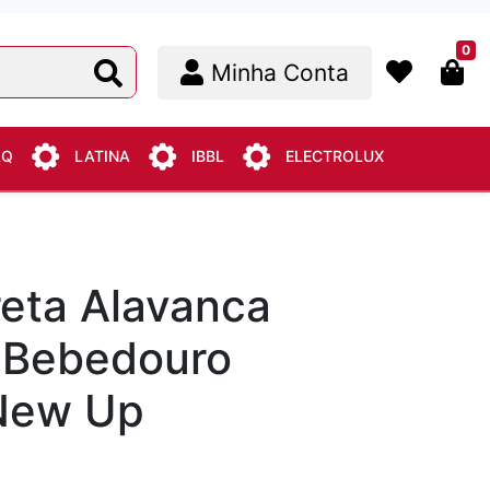
0
Minha Conta
AQ
LATINA
IBBL
ELECTROLUX
reta Alavanca
a Bebedouro
New Up