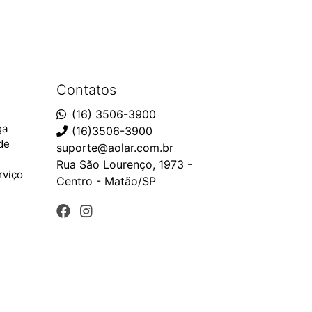
Contatos
(16) 3506-3900
ga
(16)3506-3900
ade
suporte@aolar.com.br
Rua São Lourenço, 1973 -
rviço
Centro - Matão/SP