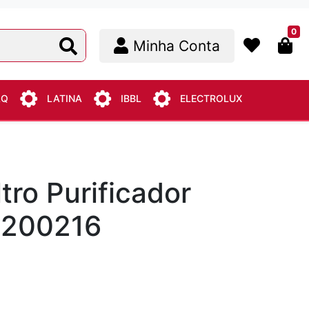
0
Minha Conta
AQ
LATINA
IBBL
ELECTROLUX
ltro Purificador
 200216