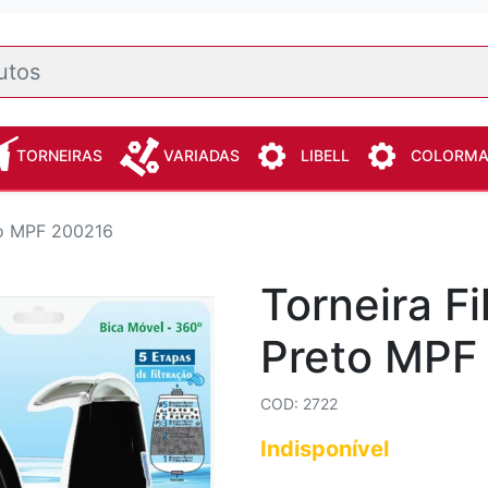
TORNEIRAS
VARIADAS
LIBELL
COLORM
eto MPF 200216
Torneira Fi
Preto MPF
COD: 2722
Indisponível