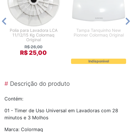
Polia para Lavadora LCA
Tampa Tanquinho New
11/12/15 Kg Colormaq
Pionner Colormaq Original
Original
R$ 26,00
R$ 25,00
Indisponível
#
Descrição do produto
Contém:
01 - Timer de Uso Universal em Lavadoras com 28
minutos e 3 Molhos
Marca: Colormaq