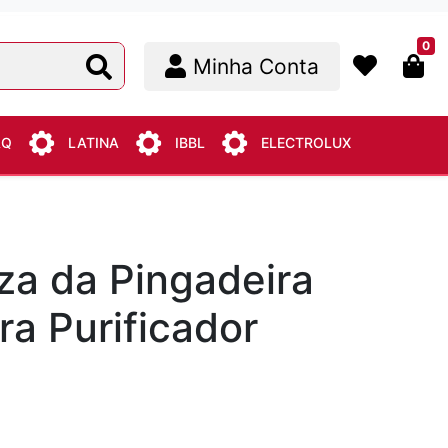
0
Minha Conta
AQ
LATINA
IBBL
ELECTROLUX
za da Pingadeira
ra Purificador