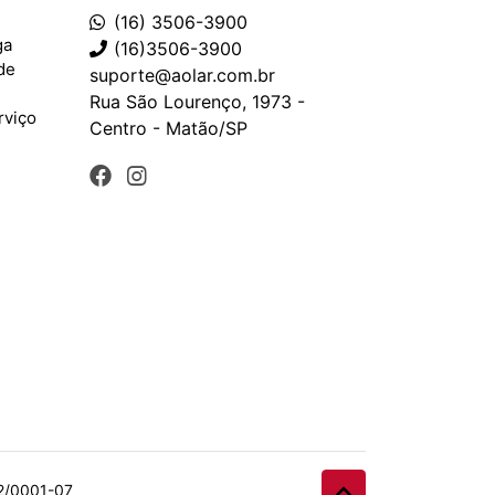
(16) 3506-3900
ga
(16)3506-3900
ade
suporte@aolar.com.br
Rua São Lourenço, 1973 -
rviço
Centro - Matão/SP
32/0001-07