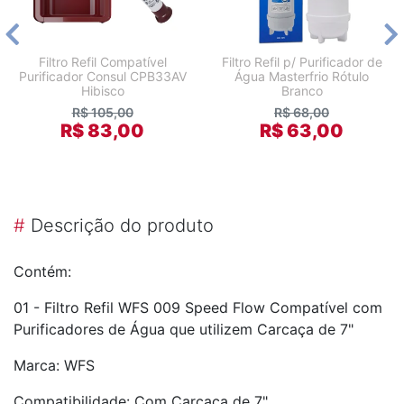
Filtro Refil Compatível
Filtro Refil p/ Purificador de
Purificador Consul CPB33AV
Água Masterfrio Rótulo
Hibisco
Branco
R$ 105,00
R$ 68,00
R$ 83,00
R$ 63,00
#
Descrição do produto
Contém:
01 - Filtro Refil WFS 009 Speed Flow Compatível com
Purificadores de Água que utilizem Carcaça de 7"
Marca: WFS
Compatibilidade: Com Carcaça de 7"