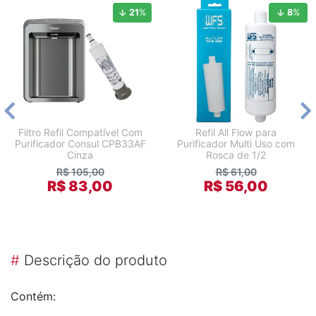
21
%
8
%
Filtro Refil Compatível Com
Refil All Flow para
Purificador Consul CPB33AF
Purificador Multi Uso com
Cinza
Rosca de 1/2
R$ 105,00
R$ 61,00
R$ 83,00
R$ 56,00
#
Descrição do produto
Contém: