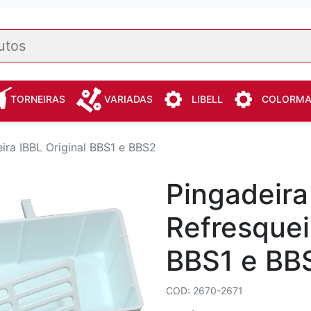
TORNEIRAS
VARIADAS
LIBELL
COLORM
ira IBBL Original BBS1 e BBS2
Pingadeir
Refresquei
BBS1 e BB
COD: 2670-2671