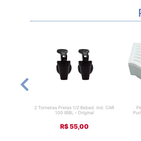
2 Torneiras Pretas 1/2 Bebed. Ind. CAR
Pi
100 IBBL - Original
Pur
R$ 55,00