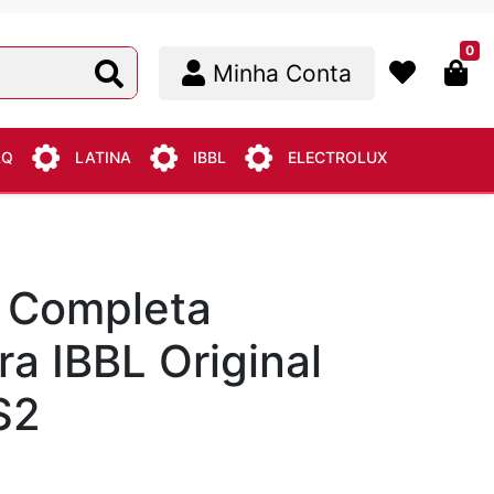
0
Minha Conta
AQ
LATINA
IBBL
ELECTROLUX
a Completa
ra IBBL Original
S2