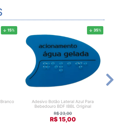
S
15
%
35
%
 Branco
Adesivo Botão Lateral Azul Para
Filtro R
Bebedouro BDF IBBL Original
Con
R$ 23,00
R$ 15,00