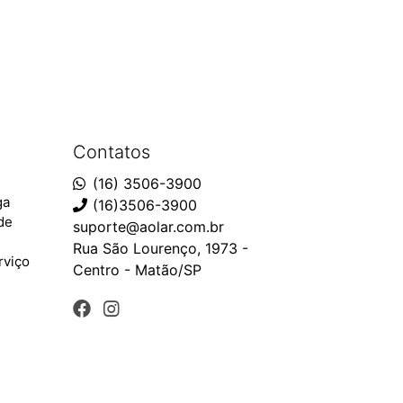
Contatos
(16) 3506-3900
ga
(16)3506-3900
ade
suporte@aolar.com.br
Rua São Lourenço, 1973 -
rviço
Centro - Matão/SP