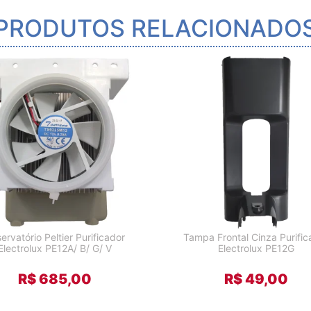
PRODUTOS RELACIONADO
ervatório Peltier Purificador
Tampa Frontal Cinza Purific
Electrolux PE12A/ B/ G/ V
Electrolux PE12G
R$ 685,00
R$ 49,00