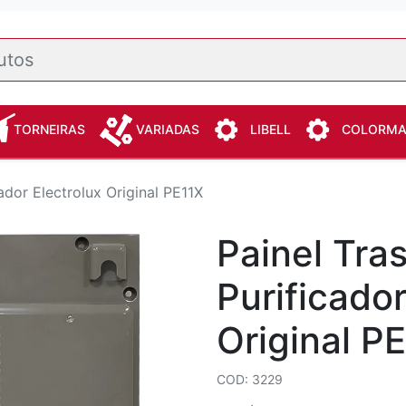
TORNEIRAS
VARIADAS
LIBELL
COLORM
cador Electrolux Original PE11X
Painel Tra
Purificador
Original P
COD: 3229