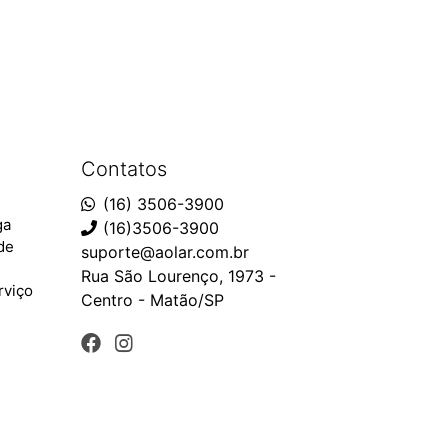
Contatos
(16) 3506-3900
ga
(16)3506-3900
ade
suporte@aolar.com.br
Rua São Lourenço, 1973 -
rviço
Centro - Matão/SP