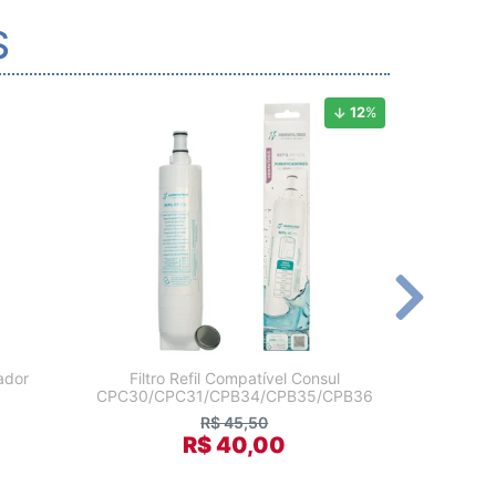
S
12
%
ador
Filtro Refil Compatível Consul
Base 
CPC30/CPC31/CPB34/CPB35/CPB36
Purif
R$ 45,50
R$ 40,00