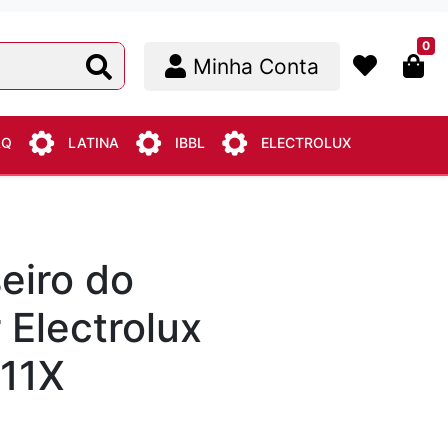
0
Minha Conta
AQ
LATINA
IBBL
ELECTROLUX
seiro do
 Electrolux
E11X