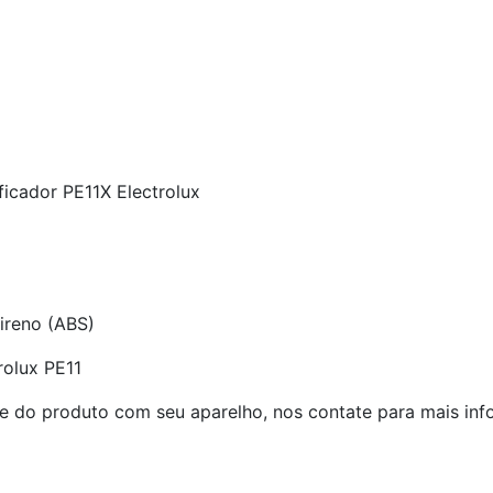
ificador PE11X Electrolux
tireno (ABS)
rolux PE11
e do produto com seu aparelho, nos contate para mais inf