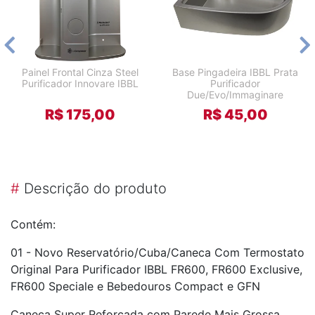
Painel Frontal Cinza Steel
Base Pingadeira IBBL Prata
Purificador Innovare IBBL
Purificador
Due/Evo/Immaginare
R$ 175,00
R$ 45,00
#
Descrição do produto
Contém:
01 - Novo Reservatório/Cuba/Caneca Com Termostato
Original Para Purificador IBBL FR600, FR600 Exclusive,
FR600 Speciale e Bebedouros Compact e GFN
Caneca Super Reforçada com Parede Mais Grossa.