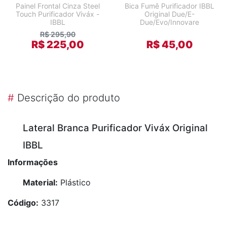
Painel Frontal Cinza Steel
Bica Fumê Purificador IBBL
Touch Purificador Viváx -
Original Due/E-
IBBL
Due/Evo/Innovare
R$ 295,90
R$ 225,00
R$ 45,00
#
Descrição do produto
Lateral Branca Purificador Viváx Original
IBBL
Informações
Material:
Plástico
Código:
3317