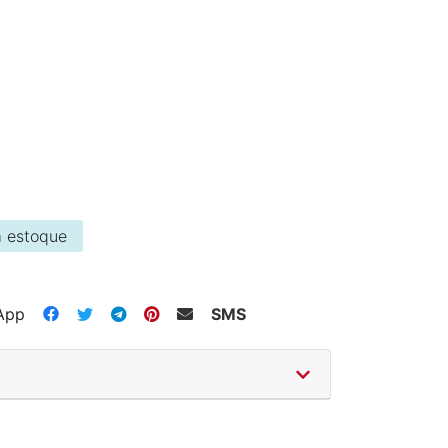
 estoque
App
SMS