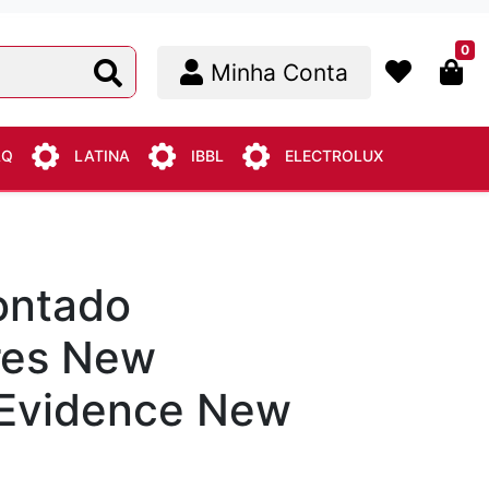
0
Minha Conta
AQ
LATINA
IBBL
ELECTROLUX
ontado
res New
Evidence New