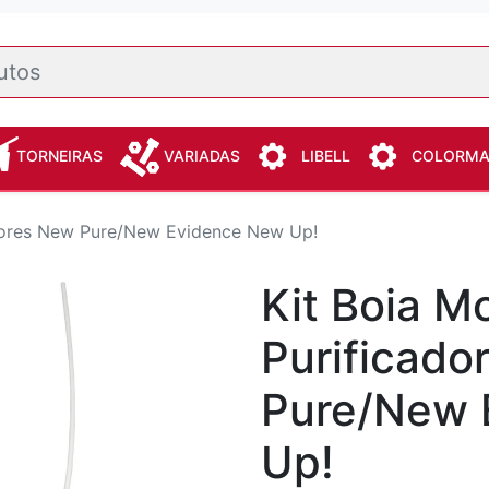
TORNEIRAS
VARIADAS
LIBELL
COLORM
dores New Pure/New Evidence New Up!
Kit Boia M
Purificado
Pure/New 
Up!