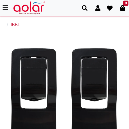
0
IBBL