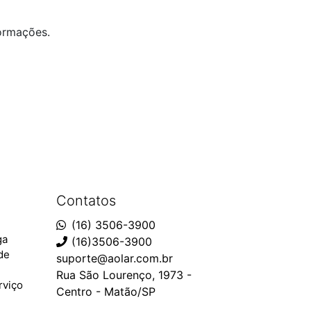
ormações.
Contatos
(16) 3506-3900
ga
(16)3506-3900
ade
suporte@aolar.com.br
Rua São Lourenço, 1973 -
rviço
Centro - Matão/SP