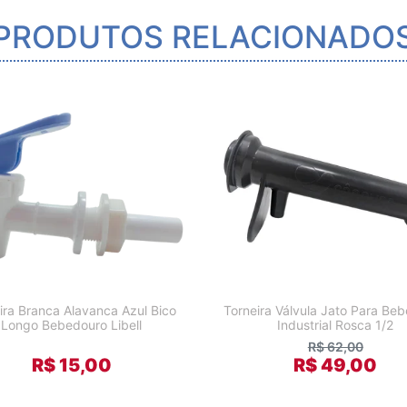
PRODUTOS RELACIONADO
ira Branca Alavanca Azul Bico
Torneira Válvula Jato Para Be
Longo Bebedouro Libell
Industrial Rosca 1/2
R$ 62,00
R$ 15,00
R$ 49,00