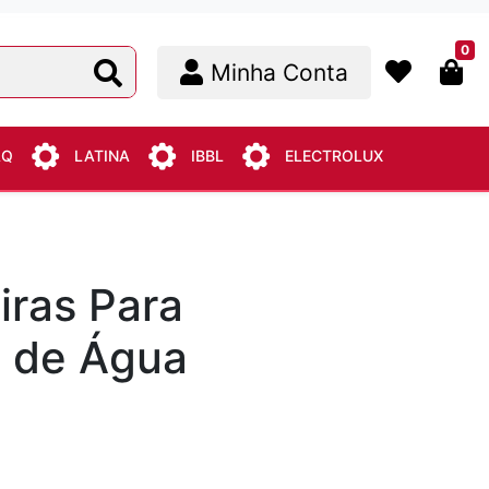
0
Minha Conta
AQ
LATINA
IBBL
ELECTROLUX
iras Para
 de Água