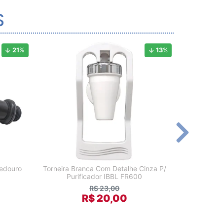
S
21
%
13
%
bedouro
Torneira Branca Com Detalhe Cinza P/
Tornei
Purificador IBBL FR600
R$ 23,00
R$ 20,00