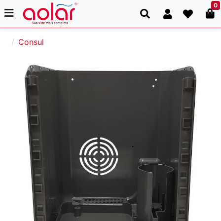
0
Consul