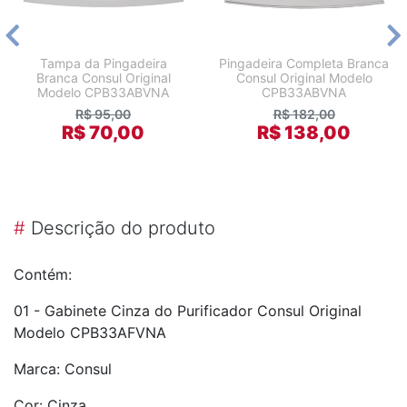
Tampa da Pingadeira
Pingadeira Completa Branca
Branca Consul Original
Consul Original Modelo
Modelo CPB33ABVNA
CPB33ABVNA
R$ 95,00
R$ 182,00
R$ 70,00
R$ 138,00
#
Descrição do produto
Contém:
01 - Gabinete Cinza do Purificador Consul Original
Modelo CPB33AFVNA
Marca: Consul
Cor: Cinza