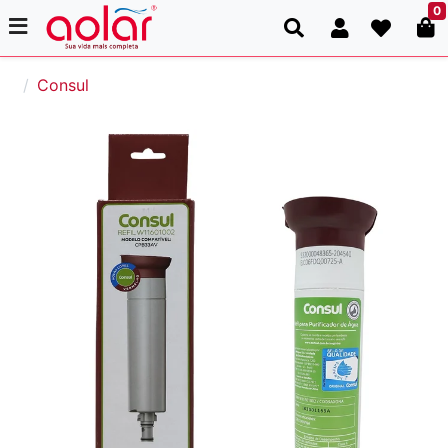
0
Consul