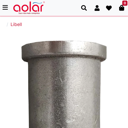
0
Libell