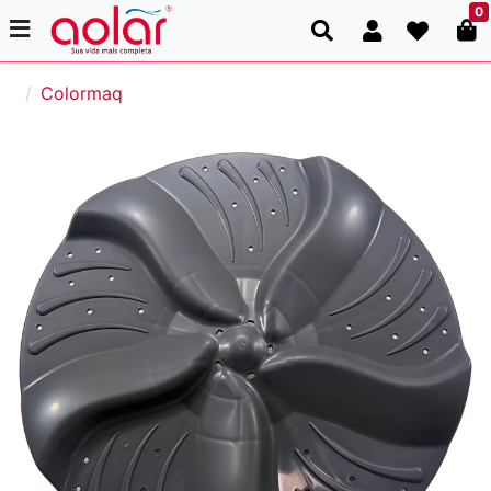
0
Colormaq