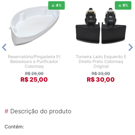
4
%
9
%
Reservatório/Pingadeira P/
Torneira Lado Esquerdo E
Bebedouro e Purificador
Direito Preto Colormaq
Colormaq
Original
R$ 26,00
R$ 33,00
R$ 25,00
R$ 30,00
#
Descrição do produto
Contém: