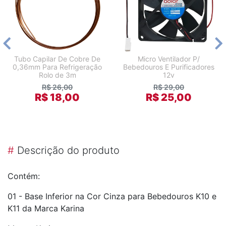
Tubo Capilar De Cobre De
Micro Ventilador P/
0,36mm Para Refrigeração
Bebedouros E Purificadores
Rolo de 3m
12v
R$ 26,00
R$ 29,00
R$ 18,00
R$ 25,00
#
Descrição do produto
Contém:
01 - Base Inferior na Cor Cinza para Bebedouros K10 e
K11 da Marca Karina