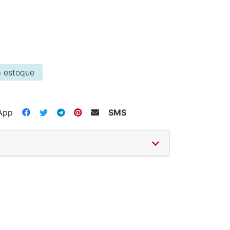
 estoque
App
SMS