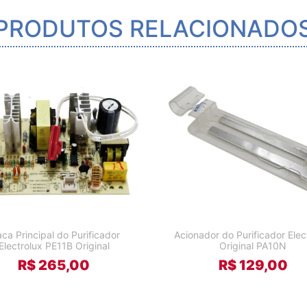
PRODUTOS RELACIONADO
aca Principal do Purificador
Acionador do Purificador Elec
Electrolux PE11B Original
Original PA10N
R$ 265,00
R$ 129,00