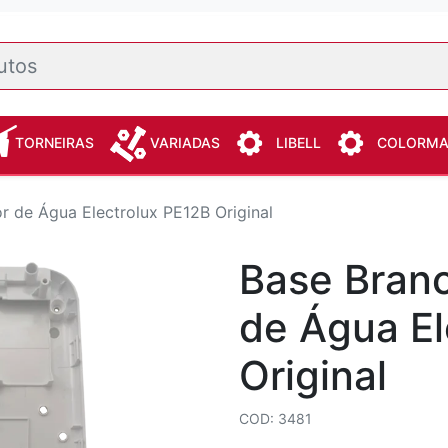
TORNEIRAS
VARIADAS
LIBELL
COLORM
or de Água Electrolux PE12B Original
Base Branc
de Água El
Original
COD: 3481