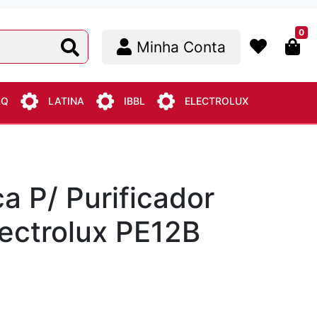
0
Minha Conta
AQ
LATINA
IBBL
ELECTROLUX
a P/ Purificador
ectrolux PE12B