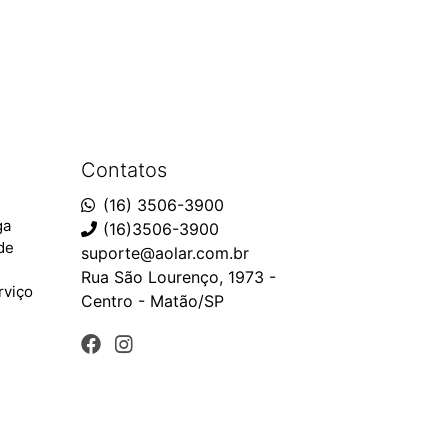
Contatos
(16) 3506-3900
ga
(16)3506-3900
ade
suporte@aolar.com.br
Rua São Lourenço, 1973 -
rviço
Centro - Matão/SP