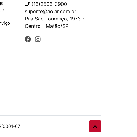
ga
(16)3506-3900
ade
suporte@aolar.com.br
Rua São Lourenço, 1973 -
rviço
Centro - Matão/SP
32/0001-07