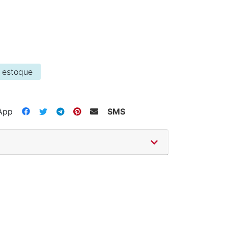
 estoque
App
SMS