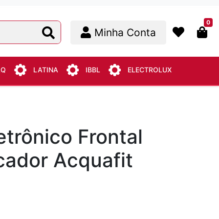
0
Minha Conta
AQ
LATINA
IBBL
ELECTROLUX
etrônico Frontal
icador Acquafit