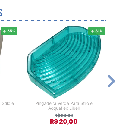
S
55
%
31
%
 Stilo e
Pingadeira Verde Para Stilo e
Isopor
Acquaflex Libell
R$ 29,00
R$ 20,00